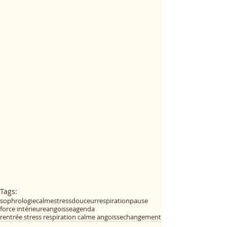
Tags:
sophrologie
calme
stress
douceur
respiration
pause
force intérieure
angoisse
agenda
rentrée stress respiration calme angoisse
changement