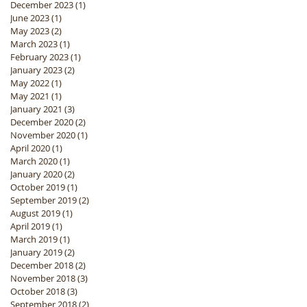
December 2023
(1)
1 post
June 2023
(1)
1 post
May 2023
(2)
2 posts
March 2023
(1)
1 post
February 2023
(1)
1 post
January 2023
(2)
2 posts
May 2022
(1)
1 post
May 2021
(1)
1 post
January 2021
(3)
3 posts
December 2020
(2)
2 posts
November 2020
(1)
1 post
April 2020
(1)
1 post
March 2020
(1)
1 post
January 2020
(2)
2 posts
October 2019
(1)
1 post
September 2019
(2)
2 posts
August 2019
(1)
1 post
April 2019
(1)
1 post
March 2019
(1)
1 post
January 2019
(2)
2 posts
December 2018
(2)
2 posts
November 2018
(3)
3 posts
October 2018
(3)
3 posts
September 2018
(2)
2 posts