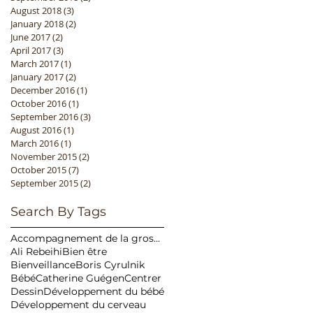
August 2018
(3)
3 posts
January 2018
(2)
2 posts
June 2017
(2)
2 posts
April 2017
(3)
3 posts
March 2017
(1)
1 post
January 2017
(2)
2 posts
December 2016
(1)
1 post
October 2016
(1)
1 post
September 2016
(3)
3 posts
August 2016
(1)
1 post
March 2016
(1)
1 post
November 2015
(2)
2 posts
October 2015
(7)
7 posts
September 2015
(2)
2 posts
Search By Tags
Accompagnement de la grossesse
Ali Rebeihi
Bien être
Bienveillance
Boris Cyrulnik
Bébé
Catherine Guégen
Centrer
Dessin
Développement du bébé
Développement du cerveau