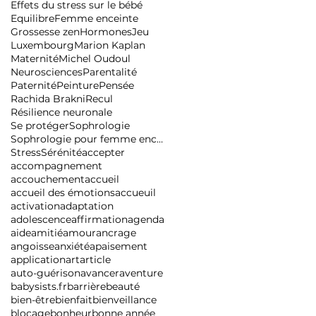
Effets du stress sur le bébé
Equilibre
Femme enceinte
Grossesse zen
Hormones
Jeu
Luxembourg
Marion Kaplan
Maternité
Michel Oudoul
Neurosciences
Parentalité
Paternité
Peinture
Pensée
Rachida Brakni
Recul
Résilience neuronale
Se protéger
Sophrologie
Sophrologie pour femme enceinte
Stress
Sérénité
accepter
accompagnement
accouchement
accueil
accueil des émotions
accueuil
activation
adaptation
adolescence
affirmation
agenda
aide
amitié
amour
ancrage
angoisse
anxiété
apaisement
application
art
article
auto-guérison
avancer
aventure
babysists.fr
barrière
beauté
bien-être
bienfait
bienveillance
blocage
bonheur
bonne année