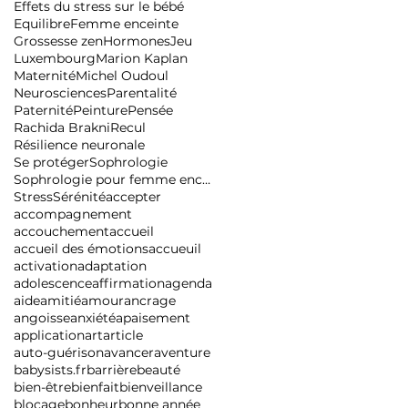
Effets du stress sur le bébé
Equilibre
Femme enceinte
Grossesse zen
Hormones
Jeu
Luxembourg
Marion Kaplan
Maternité
Michel Oudoul
Neurosciences
Parentalité
Paternité
Peinture
Pensée
Rachida Brakni
Recul
Résilience neuronale
Se protéger
Sophrologie
Sophrologie pour femme enceinte
Stress
Sérénité
accepter
accompagnement
accouchement
accueil
accueil des émotions
accueuil
activation
adaptation
adolescence
affirmation
agenda
aide
amitié
amour
ancrage
angoisse
anxiété
apaisement
application
art
article
auto-guérison
avancer
aventure
babysists.fr
barrière
beauté
bien-être
bienfait
bienveillance
blocage
bonheur
bonne année