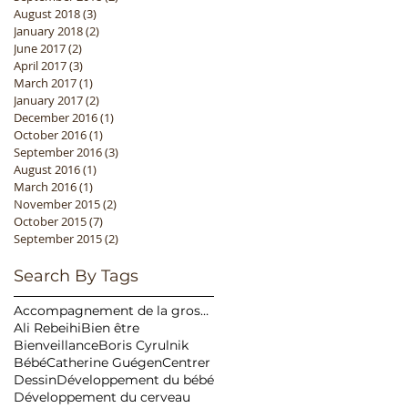
August 2018
(3)
3 posts
January 2018
(2)
2 posts
June 2017
(2)
2 posts
April 2017
(3)
3 posts
March 2017
(1)
1 post
January 2017
(2)
2 posts
December 2016
(1)
1 post
October 2016
(1)
1 post
September 2016
(3)
3 posts
August 2016
(1)
1 post
March 2016
(1)
1 post
November 2015
(2)
2 posts
October 2015
(7)
7 posts
September 2015
(2)
2 posts
Search By Tags
Accompagnement de la grossesse
Ali Rebeihi
Bien être
Bienveillance
Boris Cyrulnik
Bébé
Catherine Guégen
Centrer
Dessin
Développement du bébé
Développement du cerveau