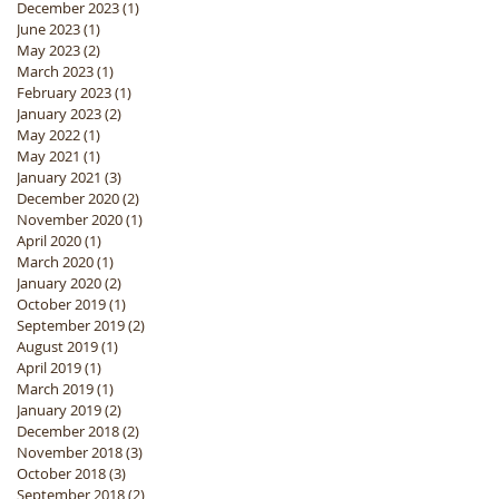
December 2023
(1)
1 post
June 2023
(1)
1 post
May 2023
(2)
2 posts
March 2023
(1)
1 post
February 2023
(1)
1 post
January 2023
(2)
2 posts
May 2022
(1)
1 post
May 2021
(1)
1 post
January 2021
(3)
3 posts
December 2020
(2)
2 posts
November 2020
(1)
1 post
April 2020
(1)
1 post
March 2020
(1)
1 post
January 2020
(2)
2 posts
October 2019
(1)
1 post
September 2019
(2)
2 posts
August 2019
(1)
1 post
April 2019
(1)
1 post
March 2019
(1)
1 post
January 2019
(2)
2 posts
December 2018
(2)
2 posts
November 2018
(3)
3 posts
October 2018
(3)
3 posts
September 2018
(2)
2 posts