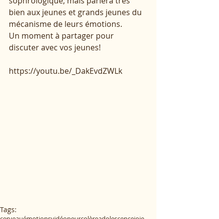
sophrologique, mais parlera très 
bien aux jeunes et grands jeunes du 
mécanisme de leurs émotions.
Un moment à partager pour 
discuter avec vos jeunes!
https://youtu.be/_DakEvdZWLk 
Tags:
cerveau
émotions
vidéo
peur
colère
adolescence
joie