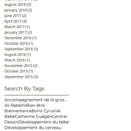
August 2018
(3)
3 posts
January 2018
(2)
2 posts
June 2017
(2)
2 posts
April 2017
(3)
3 posts
March 2017
(1)
1 post
January 2017
(2)
2 posts
December 2016
(1)
1 post
October 2016
(1)
1 post
September 2016
(3)
3 posts
August 2016
(1)
1 post
March 2016
(1)
1 post
November 2015
(2)
2 posts
October 2015
(7)
7 posts
September 2015
(2)
2 posts
Search By Tags
Accompagnement de la grossesse
Ali Rebeihi
Bien être
Bienveillance
Boris Cyrulnik
Bébé
Catherine Guégen
Centrer
Dessin
Développement du bébé
Développement du cerveau