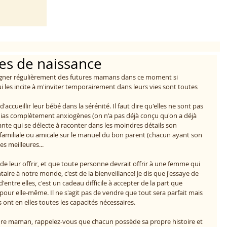
es de naissance
mpagner régulièrement des futures mamans dans ce moment si 
qui les incite à m'inviter temporairement dans leurs vies sont toutes 
ccueillir leur bébé dans la sérénité. Il faut dire qu'elles ne sont pas 
dias complètement anxiogènes (on n'a pas déjà conçu qu'on a déjà 
tante qui se délecte à raconter dans les moindres détails son 
amiliale ou amicale sur le manuel du bon parent (chacun ayant son 
es meilleures...
 de leur offrir, et que toute personne devrait offrir à une femme qui 
aire à notre monde, c'est de la bienveillance! Je dis que j'essaye de 
'entre elles, c'est un cadeau difficile à accepter de la part que 
 pour elle-même. Il ne s'agit pas de vendre que tout sera parfait mais 
 ont en elles toutes les capacités nécessaires. 
ture maman, rappelez-vous que chacun possède sa propre histoire et 