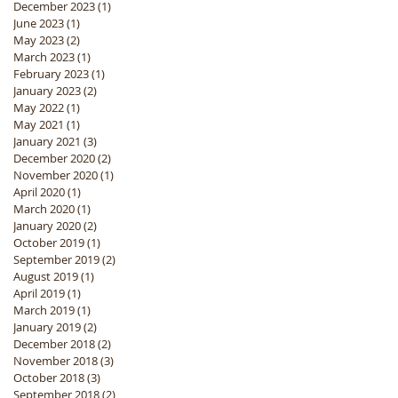
December 2023
(1)
1 post
June 2023
(1)
1 post
May 2023
(2)
2 posts
March 2023
(1)
1 post
February 2023
(1)
1 post
January 2023
(2)
2 posts
May 2022
(1)
1 post
May 2021
(1)
1 post
January 2021
(3)
3 posts
December 2020
(2)
2 posts
November 2020
(1)
1 post
April 2020
(1)
1 post
March 2020
(1)
1 post
January 2020
(2)
2 posts
October 2019
(1)
1 post
September 2019
(2)
2 posts
August 2019
(1)
1 post
April 2019
(1)
1 post
March 2019
(1)
1 post
January 2019
(2)
2 posts
December 2018
(2)
2 posts
November 2018
(3)
3 posts
October 2018
(3)
3 posts
September 2018
(2)
2 posts