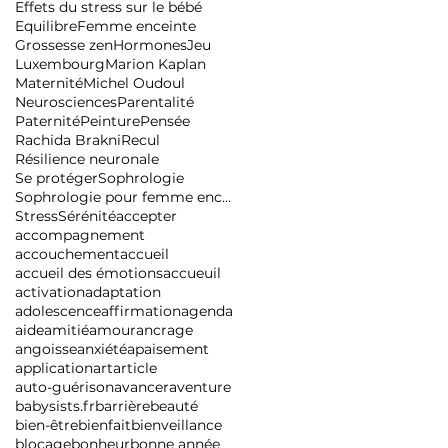
Effets du stress sur le bébé
Equilibre
Femme enceinte
Grossesse zen
Hormones
Jeu
Luxembourg
Marion Kaplan
Maternité
Michel Oudoul
Neurosciences
Parentalité
Paternité
Peinture
Pensée
Rachida Brakni
Recul
Résilience neuronale
Se protéger
Sophrologie
Sophrologie pour femme enceinte
Stress
Sérénité
accepter
accompagnement
accouchement
accueil
accueil des émotions
accueuil
activation
adaptation
adolescence
affirmation
agenda
aide
amitié
amour
ancrage
angoisse
anxiété
apaisement
application
art
article
auto-guérison
avancer
aventure
babysists.fr
barrière
beauté
bien-être
bienfait
bienveillance
blocage
bonheur
bonne année