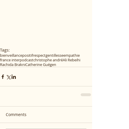
Tags:
bienveillance
positif
respect
gentillesse
empathie
france inter
podcast
christophe andré
Ali Rebeihi
Rachida Brakni
Catherine Guégen
Comments