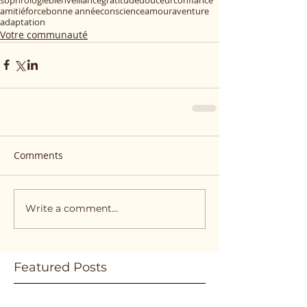
amitié
force
bonne année
conscience
amour
aventure
adaptation
Votre communauté
Comments
Write a comment...
Featured Posts