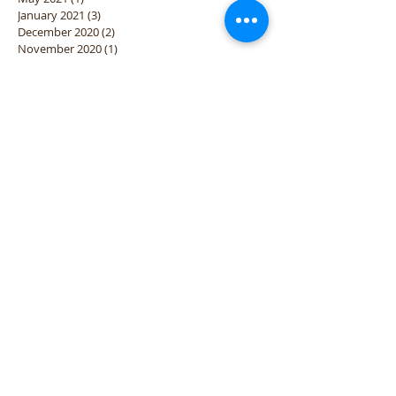
January 2021
(3)
3 posts
December 2020
(2)
2 posts
November 2020
(1)
1 post
April 2020
(1)
1 post
March 2020
(1)
1 post
January 2020
(2)
2 posts
October 2019
(1)
1 post
September 2019
(2)
2 posts
August 2019
(1)
1 post
April 2019
(1)
1 post
March 2019
(1)
1 post
January 2019
(2)
2 posts
December 2018
(2)
2 posts
November 2018
(3)
3 posts
October 2018
(3)
3 posts
September 2018
(2)
2 posts
August 2018
(3)
3 posts
January 2018
(2)
2 posts
June 2017
(2)
2 posts
April 2017
(3)
3 posts
March 2017
(1)
1 post
January 2017
(2)
2 posts
December 2016
(1)
1 post