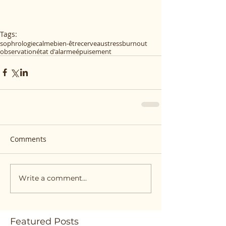
Tags:
sophrologie
calme
bien-être
cerveau
stress
burnout
observation
état d'alarme
épuisement
Comments
Write a comment...
Featured Posts