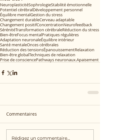
Neuroplasticité
Sophrologie
Stabilité émotionnelle
Potentiel cérébral
Développement personnel
Équilibre mental
Gestion du stress
Changement durable
Cerveau adaptable
Changement positif
Concentration
Neurofeedback
Sérénité
Transformation cérébrale
Réduction du stress
Bien-être
Focus mental
Pratiques régulières
Adaptation neuronale
Équilibre intérieur
Santé mentale
Onces cérébrales
Réduction des tensions
Épanouissement
Relaxation
Bien-être global
Techniques de relaxation
Prise de conscience
Pathways neuronaux.
Apaisement
Commentaires
Rédigez un commentaire...