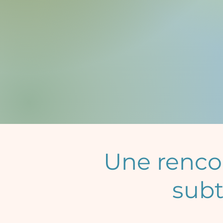
Une rencon
subt