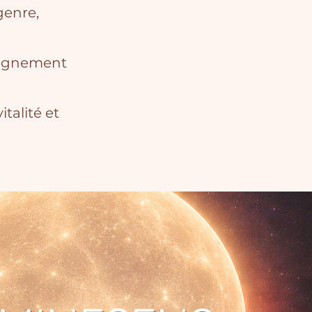
genre,
pagnement
talité et