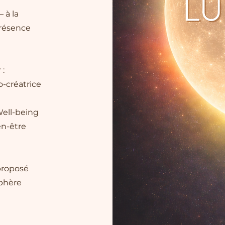
– à la
présence
 :
o-créatrice
Well-being
en-être
proposé
sphère