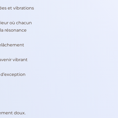
es et vibrations
ieur où chacun
 la résonance
relâchement
uvenir vibrant
t d’exception
lement doux.