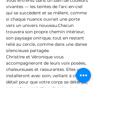
Vous entrerez dans un bain de couleurs 
vivantes — les teintes de l’arc-en-ciel 
qui se succèdent et se mêlent, comme 
si chaque nuance ouvrait une porte 
vers un univers nouveau.Chacun 
trouvera son propre chemin intérieur, 
son paysage onirique, tout en restant 
relié au cercle, comme dans une danse 
silencieuse partagée.
Christine et Véronique vous 
accompagneront de leurs voix posées, 
chaleureuses et rassurantes. Elles vous 
installeront avec soin, veillant à chaque 
détail pour que votre corps se détende, 
que votre respiration s’apaise, que 
votre esprit puisse glisser avec fluidité 
vers le voyage.
Cette expérience se…
Show More