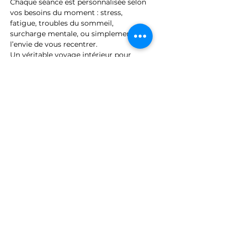
Chaque séance est personnalisée selon 
vos besoins du moment : stress, 
fatigue, troubles du sommeil, 
surcharge mentale, ou simplement 
l’envie de vous recentrer.
Un véritable voyage intérieur pour 
rétablir l’harmonie, apaiser le mental et 
revitaliser les énergies.
Tenue confortable conseillée. 
Stationnement gratuit disponible sur 
le parking du Factory 4. Veuillez 
signaler à l’accueil que vous avez 
rendez-vous avec Véronique. Nous 
vous accueillerons au 1er étage.
Treat yourself to a precious pause with 
a private session in the 
Sensora
 – a 
rare and…
Show More