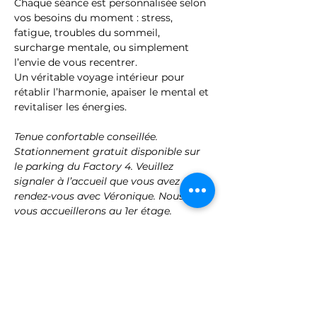
Chaque séance est personnalisée selon 
vos besoins du moment : stress, 
fatigue, troubles du sommeil, 
surcharge mentale, ou simplement 
l’envie de vous recentrer.
Un véritable voyage intérieur pour 
rétablir l’harmonie, apaiser le mental et 
revitaliser les énergies.
Tenue confortable conseillée. 
Stationnement gratuit disponible sur 
le parking du Factory 4. Veuillez 
signaler à l’accueil que vous avez 
rendez-vous avec Véronique. Nous 
vous accueillerons au 1er étage.
Treat yourself to a precious pause with 
a private session in the 
Sensora
 – a 
rare and…
Show More