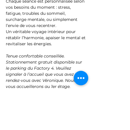
Chaque séance est personnalisée selon 
vos besoins du moment : stress, 
fatigue, troubles du sommeil, 
surcharge mentale, ou simplement 
l’envie de vous recentrer.
Un véritable voyage intérieur pour 
rétablir l’harmonie, apaiser le mental et 
revitaliser les énergies.
Tenue confortable conseillée. 
Stationnement gratuit disponible sur 
le parking du Factory 4. Veuillez 
signaler à l’accueil que vous avez 
rendez-vous avec Véronique. Nous 
vous accueillerons au 1er étage.
Treat yourself to a precious pause with 
a private session in the 
Sensora
 – a 
rare and…
Show More