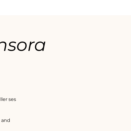
ensora
ler ses
e and