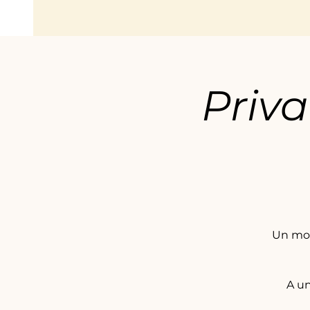
Priva
Un mom
A un