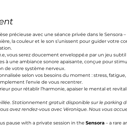
ent
èse précieuse avec une séance privée dans le Sensora –
mière, la couleur et le son s’unissent pour guider votre cor
ation.
é.e, vous serez doucement enveloppé.e par un jeu subtil
s à une ambiance sonore apaisante, conçue pour stimu
on de votre système nerveux.
nalisée selon vos besoins du moment : stress, fatigue,
implement l’envie de vous recentrer.
eur pour rétablir l’harmonie, apaiser le mental et revitali
llée. Stationnement gratuit disponible sur le parking du
 vous avez rendez-vous avec Véronique. Nous vous accuei
ous pause with a private session in the 
Sensora
 – a rare 