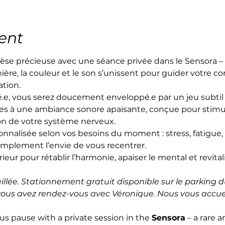
ent
èse précieuse avec une séance privée dans le Sensora –
mière, la couleur et le son s’unissent pour guider votre cor
ation.
é.e, vous serez doucement enveloppé.e par un jeu subtil
s à une ambiance sonore apaisante, conçue pour stimu
on de votre système nerveux.
nalisée selon vos besoins du moment : stress, fatigue,
implement l’envie de vous recentrer.
eur pour rétablir l’harmonie, apaiser le mental et revitali
llée. Stationnement gratuit disponible sur le parking du
 vous avez rendez-vous avec Véronique. Nous vous accuei
ous pause with a private session in the 
Sensora
 – a rare 