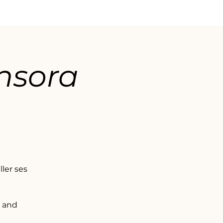
ensora
ler ses
e and