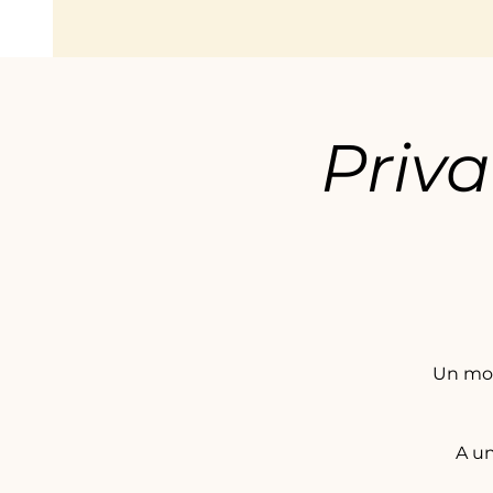
Priva
Un mom
A un