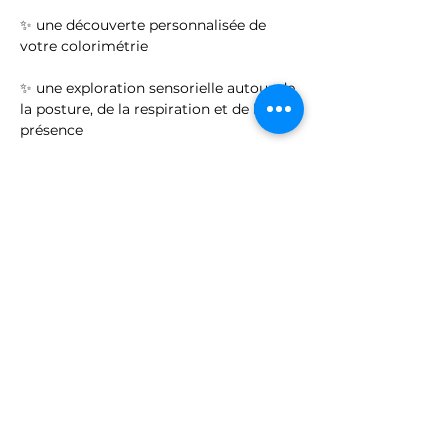
✨ une découverte personnalisée de 
votre colorimétrie
✨ une exploration sensorielle autour de 
la posture, de la respiration et de la 
présence
Afficher plus
Billets
Vente expirée
Type de billet
Aura- Dimanche 28 juin
10H00
Prix