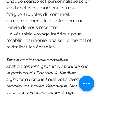
Chaque séance est personnalisée selon 
vos besoins du moment : stress, 
fatigue, troubles du sommeil, 
surcharge mentale, ou simplement 
l’envie de vous recentrer.
Un véritable voyage intérieur pour 
rétablir l’harmonie, apaiser le mental et 
revitaliser les énergies.
Tenue confortable conseillée. 
Stationnement gratuit disponible sur 
le parking du Factory 4. Veuillez 
signaler à l’accueil que vous avez 
rendez-vous avec Véronique. Nous 
vous accueillerons au 1er étage.
Treat yourself to a precious pause with 
a private session in the 
Sensora
 – a 
rare and…
Afficher plus