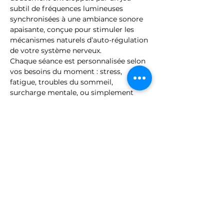
subtil de fréquences lumineuses 
synchronisées à une ambiance sonore 
apaisante, conçue pour stimuler les 
mécanismes naturels d’auto-régulation 
de votre système nerveux.
Chaque séance est personnalisée selon 
vos besoins du moment : stress, 
fatigue, troubles du sommeil, 
surcharge mentale, ou simplement 
l’envie de vous recentrer.
Un véritable voyage intérieur pour 
rétablir l’harmonie, apaiser le mental et 
revitaliser les énergies.
Tenue confortable conseillée. 
Stationnement gratuit disponible sur 
le parking du Factory 4. Veuillez 
signaler à l’accueil que vous avez 
rendez-vous avec Véronique. Nous 
vous accueillerons au 1er étage.