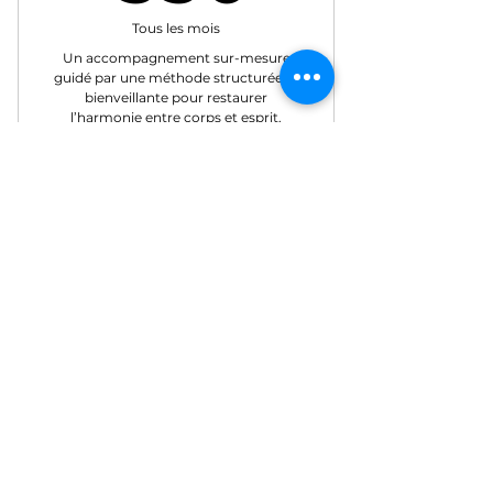
Tous les mois
Un accompagnement sur-mesure
guidé par une méthode structurée et
bienveillante pour restaurer
l’harmonie entre corps et esprit.
Valable 2 mois
Acheter
The Source Method
Véronique Lortilloir, sophrologue
diplomée de l'EIST
Autorisation d'établissement au