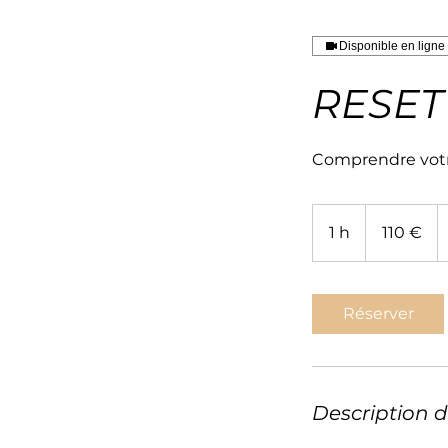
Disponible en ligne
RESET
Comprendre votre
110
euros
1 h
1
110 €
Réserver
Description d