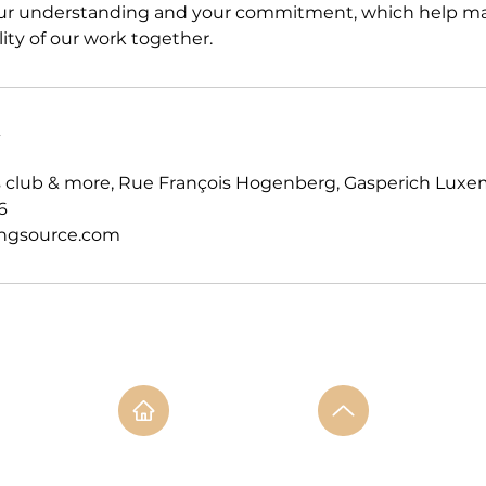
our understanding and your commitment, which help ma
ity of our work together.
s
ss club & more, Rue François Hogenberg, Gasperich Lux
6
ingsource.com