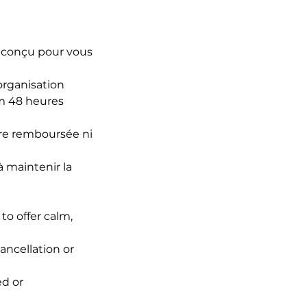
 conçu pour vous
organisation
m 48 heures
tre remboursée ni
 maintenir la
o offer calm,
ancellation or
ed or