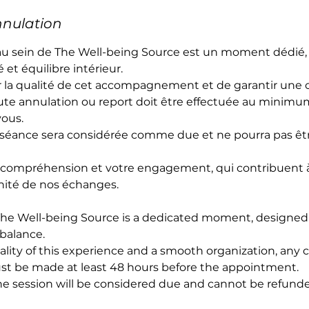
nnulation
u sein de The Well-being Source est un moment dédié,
é et équilibre intérieur.
r la qualité de cet accompagnement et de garantir une 
te annulation ou report doit être effectuée au minimu
vous.
la séance sera considérée comme due et ne pourra pas ê
 compréhension et votre engagement, qui contribuent à
énité de nos échanges.
The Well-being Source is a dedicated moment, designed t
 balance.
lity of this experience and a smooth organization, any c
t be made at least 48 hours before the appointment.
 the session will be considered due and cannot be refund