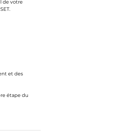
 de votre
ESET.
nt et des
ère étape du