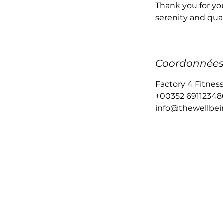
Thank you for y
serenity and qual
Coordonnée
Factory 4 Fitne
+00352 69112348
info@thewellbe