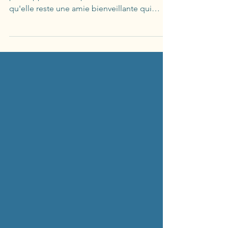
La sophrologie offre diverses possibilités
pour apprivoiser sa peur, faire en sorte
qu'elle reste une amie bienveillante qui
prévient du...