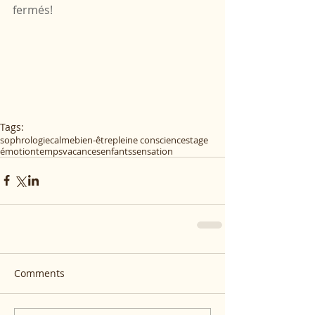
fermés!
Tags:
sophrologie
calme
bien-être
pleine conscience
stage
émotion
temps
vacances
enfants
sensation
Comments