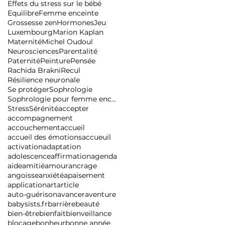
Effets du stress sur le bébé
Equilibre
Femme enceinte
Grossesse zen
Hormones
Jeu
Luxembourg
Marion Kaplan
Maternité
Michel Oudoul
Neurosciences
Parentalité
Paternité
Peinture
Pensée
Rachida Brakni
Recul
Résilience neuronale
Se protéger
Sophrologie
Sophrologie pour femme enceinte
Stress
Sérénité
accepter
accompagnement
accouchement
accueil
accueil des émotions
accueuil
activation
adaptation
adolescence
affirmation
agenda
aide
amitié
amour
ancrage
angoisse
anxiété
apaisement
application
art
article
auto-guérison
avancer
aventure
babysists.fr
barrière
beauté
bien-être
bienfait
bienveillance
blocage
bonheur
bonne année