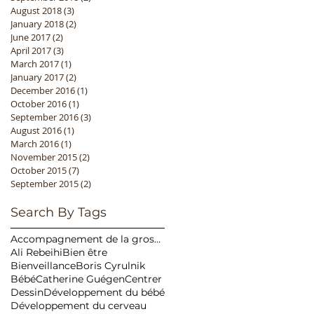
August 2018
(3)
3 posts
January 2018
(2)
2 posts
June 2017
(2)
2 posts
April 2017
(3)
3 posts
March 2017
(1)
1 post
January 2017
(2)
2 posts
December 2016
(1)
1 post
October 2016
(1)
1 post
September 2016
(3)
3 posts
August 2016
(1)
1 post
March 2016
(1)
1 post
November 2015
(2)
2 posts
October 2015
(7)
7 posts
September 2015
(2)
2 posts
Search By Tags
Accompagnement de la grossesse
Ali Rebeihi
Bien être
Bienveillance
Boris Cyrulnik
Bébé
Catherine Guégen
Centrer
Dessin
Développement du bébé
Développement du cerveau