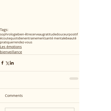
Tags:
sophrologie
bien-être
cerveau
gratitude
douceur
positif
écoute
quotidien
entrainement
santé mentale
beauté
pratiquer
rendez-vous
Les émotions
bienveillance
Comments